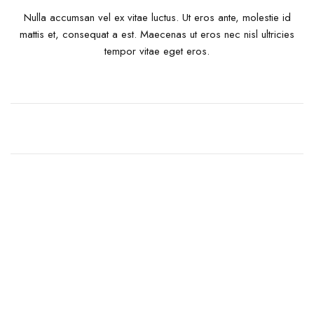
Nulla accumsan vel ex vitae luctus. Ut eros ante, molestie id
mattis et, consequat a est. Maecenas ut eros nec nisl ultricies
tempor vitae eget eros.
A team of designers
that make dreams
come true