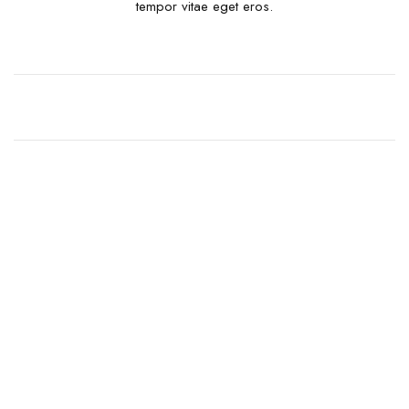
tempor vitae eget eros.
A team of designers
that make dreams
come true