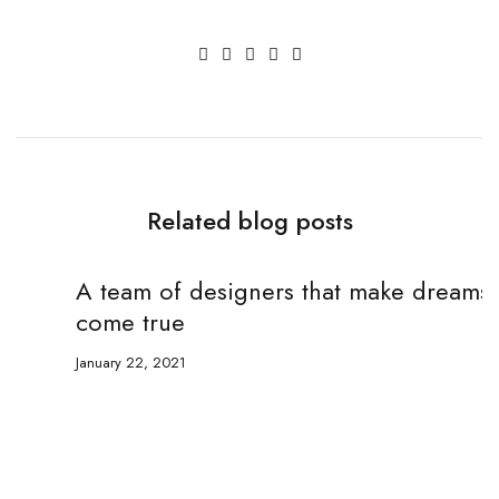
Related blog posts
A team of designers that make dreams
T
come true
w
January 22, 2021
Ja